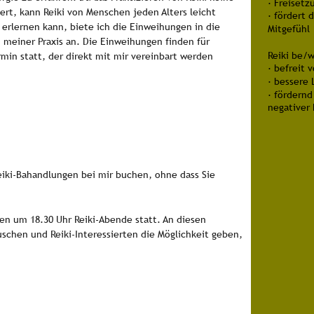
· Freiset
rt, kann Reiki von Menschen jeden Alters leicht 
· fördert 
 erlernen kann, biete ich die Einweihungen in die 
Mitgefühl
 meiner Praxis an. Die Einweihungen finden für 
Reiki be/w
in statt, der direkt mit mir vereinbart werden 
· befreit 
· bessere 
· fördern
 
negativer
iki-Bahandlungen bei mir buchen, ohne dass Sie 
en um 18.30 Uhr Reiki-Abende statt. An diesen 
chen und Reiki-Interessierten die Möglichkeit geben, 