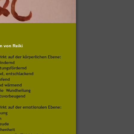
n von Reiki
irkt auf der körperlichen Ebene:
lindernd
utungsfördernd
nd, entschlackend
pfend
nd wärmend
die  Wundheilung
itsvorbeugend
irkt auf der emotionalen Ebene:
nung
n
reude
chenheit