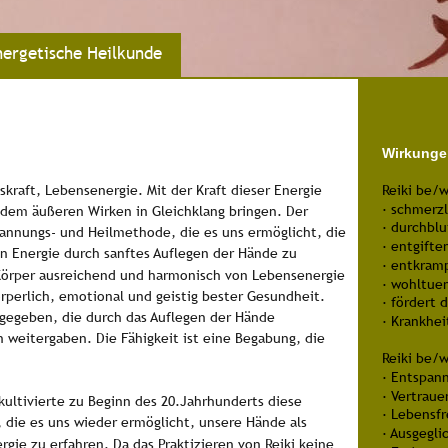
energetische Heilkunde
Wirkunge
kraft, Lebensenergie. Mit der Kraft dieser Energie 
Reiki be/w
· schmerz
t dem äußeren Wirken in Gleichklang bringen. Der 
· durchbl
annungs- und Heilmethode, die es uns ermöglicht, die 
· entgifte
en Energie durch sanftes Auflegen der Hände zu 
· entkram
Körper ausreichend und harmonisch von Lebensenergie 
· wohltue
örperlich, emotional und geistig bester Gesundheit.
· fördert 
 gegeben, die durch das Auflegen der Hände 
· Krankhe
weitergaben. Die Fähigkeit ist eine Begabung, die 
Reiki be/w
· Entspan
· Vertraue
kultivierte zu Beginn des 20.Jahrhunderts diese 
· Lebensf
die es uns wieder ermöglicht, unsere Hände als 
· Ausgegli
gie zu erfahren. Da das Praktizieren von Reiki keine 