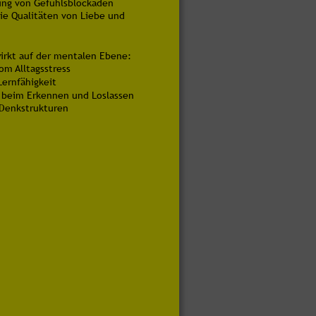
zung von Gefühlsblockaden
die Qualitäten von Liebe und 
irkt auf der mentalen Ebene:
vom Alltagsstress
Lernfähigkeit
d beim Erkennen und Loslassen 
 Denkstrukturen